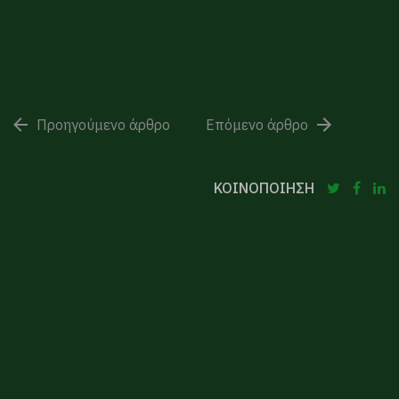
Προηγούμενο άρθρο
Επόμενο άρθρο
ΚΟΙΝΟΠΟΙΗΣΗ
Προτεινόμενα άρθρα
04 Αυγούστου, 2026
Χρηματοδοτικά Εργαλεία για
Επιχειρήσεις
24 Ιουλίου, 2026