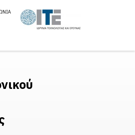
ΩΝΊΑ
ονικού
ς