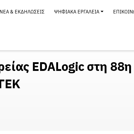
ΝΈΑ & ΕΚΔΗΛΏΣΕΙΣ
ΨΗΦΙΑΚΆ ΕΡΓΑΛΕΊΑ
ΕΠΙΚΟΙΝ
ρείας EDALogic στη 88η
ΓΓΕΚ