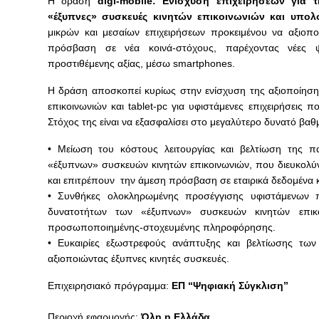
H δράση
digi-mobile: Ενίσχυση επιχειρήσεων για
«έξυπνες» συσκευές κινητών επικοινωνιών και υπολο
μικρών και μεσαίων επιχειρήσεων προκειμένου να αξιοπ
πρόσβαση σε νέα κοινά-στόχους, παρέχοντας νέες ψ
προστιθέμενης αξίας, μέσω smartphones.
Η δράση αποσκοπεί κυρίως στην ενίσχυση της αξιοποίησ
επικοινωνιών και tablet-pc για υφιστάμενες επιχειρήσεις π
Στόχος της είναι να εξασφαλίσει στο μεγαλύτερο δυνατό βαθμ
• Μείωση του κόστους λειτουργίας και βελτίωση της π
«έξυπνων» συσκευών κινητών επικοινωνιών, που διευκολύνο
και επιτρέπουν την άμεση πρόσβαση σε εταιρικά δεδομένα 
• Συνθήκες ολοκληρωμένης προσέγγισης υφιστάμενων π
δυνατοτήτων των «έξυπνων» συσκευών κινητών επικο
προσωποποιημένης-στοχευμένης πληροφόρησης.
• Ευκαιρίες εξωστρεφούς ανάπτυξης και βελτίωσης τω
αξιοποιώντας έξυπνες κινητές συσκευές.
Επιχειρησιακό πρόγραμμα:
ΕΠ “Ψηφιακή Σύγκλιση”
Περιοχή εφαρμογής:
Όλη η Ελλάδα