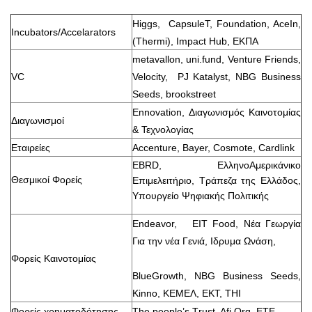
Higgs, CapsuleT, Foundation, AceIn,
Incubators/Accelarators
(Thermi), Impact Hub, EKΠΑ
metavallon, uni.fund, Venture Friends,
VC
Velocity, PJ Katalyst, ΝΒG Business
Seeds, brookstreet
Ennovation, Διαγωνισμός Καινοτομίας
Διαγωνισμοί
& Τεχνολογίας
Εταιρείες
Accenture, Bayer, Cosmote, Cardlink
EBRD, ΕλληνοΑμερικάνικο
Θεσμικοί Φορείς
Επιμελειτήριο, Τράπεζα της Ελλάδος,
Υπουργείο Ψηφιακής Πολιτικής
Endeavor, EIT Food, Νέα Γεωργία
Για την νέα Γενιά, Ιδρυμα Ωνάση,
Φορείς Καινοτομίας
BlueGrowth, NBG Business Seeds,
Kinno, KEMEΛ, ΕΚΤ, ΤHI
Φορείς χρηματοδότησης
The people’s Τrust, Afi.Org, ETE