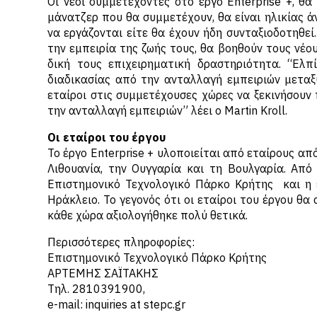
Οι νέοι συμμετέχοντες στο έργο Enterprise +, θα
μάνατζερ που θα συμμετέχουν, θα είναι ηλικίας ά
να εργάζονται είτε θα έχουν ήδη συνταξιοδοτηθεί
την εμπειρία της ζωής τους, θα βοηθούν τους νέο
δική τους επιχειρηματική δραστηριότητα. “Ελπ
διαδικασίας από την ανταλλαγή εμπειριών μεταξύ
εταίροι στις συμμετέχουσες χώρες να ξεκινήσου
την ανταλλαγή εμπειριών” λέει ο Martin Kroll.
Οι εταίροι του έργου
Το έργο Enterprise + υλοποιείται από εταίρους από
Λιθουανία, την Ουγγαρία και τη Βουλγαρία. Από 
Επιστημονικό Τεχνολογικό Πάρκο Κρήτης και η ε
Ηράκλειο. Το γεγονός ότι οι εταίροι του έργου θ
κάθε χώρα αξιολογήθηκε πολύ θετικά.
Περισσότερες πληροφορίες:
Επιστημονικό Τεχνολογικό Πάρκο Κρήτης
ΑΡΤΕΜΗΣ ΣΑΪΤΑΚΗΣ
Τηλ. 2810391900,
e-mail: inquiries at stepc.gr