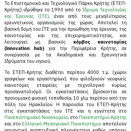
Το Επιστημονικό και Τεχνολογικό Πάρκο Κρήτης (ETEΠ-
Kρήτης) ιδρύθηκε το 1993 από το
Ίδρυμα Τεχνολογίας
και Έρευνας (ΙΤΕ)
, έναν από τους μεγαλύτερους
ερευνητικούς οργανισμούς της χώρας. Αποτελεί τη
βασική δομή του ΙΤΕ για την προώθηση της έρευνας, της
καινοτομίας και της επιχειρηματικότητας, και
λειτουργεί ως βασικός
κόμβος καινοτομίας
(innovation hub)
για την Περιφέρεια Κρήτης, σε
συνεργασία με τα Ακαδημαϊκά και Ερευνητικά
Ιδρύματα του νησιού.
Το ΕΤΕΠ-Κρήτης διαθέτει περίπου 4000 τ.μ. (χώροι
γραφείων και εργαστηρίων), που φιλοξενούν νεοφυείς
καινοτόμες εταιρείες με τεχνολογικό κυρίως
προσανατολισμό. Οι εγκαταστάσεις βρίσκονται σε
προνομιακή φυσική τοποθεσία, 10 χλμ περίπου από την
πόλη του Ηρακλείου. Η παρουσία του ΕΤΕΠ-Κρήτης
στις εγκαταστάσεις του ΙΤΕ και η εγγύτητα στο
Πανεπιστημιακό Νοσοκομείο
, στο
Πανεπιστήμιο Κρήτης
και στο
Ελληνικό Μεσογειακό Πανεπιστήμιο
αποτελούν
σημαντικό αναπτυξιακό πλεονέκτημα καθώς υπάρχει