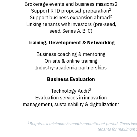
Brokerage events and business missions2
2
Support RTD proposal preparation
2
Support business expansion abroad
Linking tenants with investors (pre-seed,
seed, Series A, B, C)
Training, Development & Networking
Business coaching & mentoring
On-site & online training
Industry-academia partnerships
Business Evaluation
2
Technology Audit
Evaluation services in innovation
2
management, sustainability & digitalization
1
Requires a minimum 6-month commitment period. Taxes inclu
tenants for maximum 