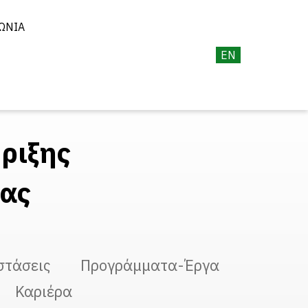
ΩΝΊΑ
EN
ριξης
ίας
στάσεις
Προγράμματα-Έργα
Καριέρα