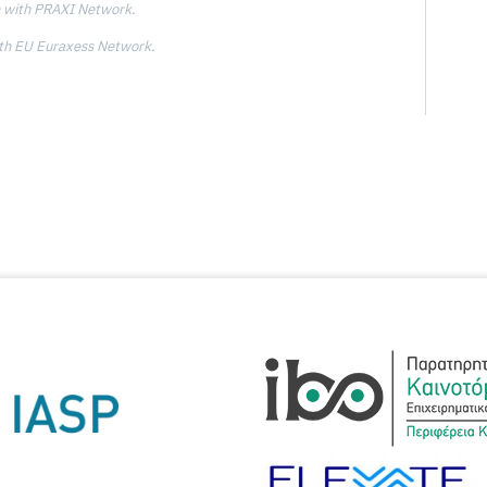
on with PRAXI Network.
with EU Euraxess Network.