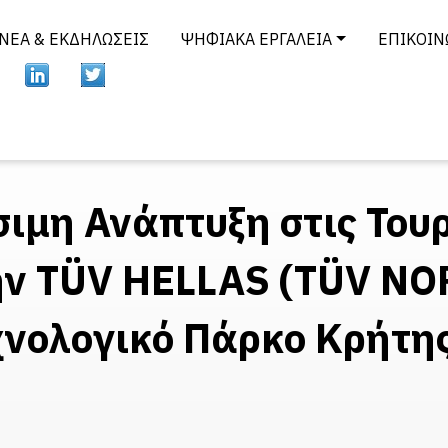
ΝΈΑ & ΕΚΔΗΛΏΣΕΙΣ
ΨΗΦΙΑΚΆ ΕΡΓΑΛΕΊΑ
ΕΠΙΚΟΙΝ
σιμη Ανάπτυξη στις Του
ην TÜV HELLAS (TÜV NO
χνολογικό Πάρκο Κρήτη