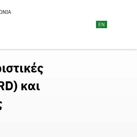
ΩΝΊΑ
EN
ριστικές
RD) και
ς