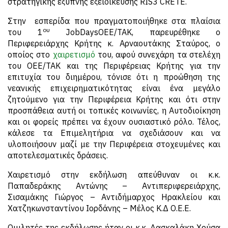
στρατηγικής έξυπνης εξειδίκευσης RIS3 CRETE.
Στην εσπερίδα που πραγματοποιήθηκε στα πλαίσια
ου
του 1
JobDaysΟΕΕ/ΤΑΚ, παρευρέθηκε ο
Περιφερειάρχης Κρήτης κ. Αρναουτάκης Σταύρος, ο
οποίος στο
χαιρετισμό
του, αφού συνεχάρη τα στελέχη
του ΟΕΕ/ΤΑΚ και της Περιφέρειας Κρήτης για την
επιτυχία του διημέρου, τόνισε ότι η προώθηση της
νεανικής επιχειρηματικότητας είναι ένα μεγάλο
ζητούμενο για την Περιφέρεια Κρήτης και ότι στην
προσπάθεια αυτή οι τοπικές κοινωνίες, η Αυτοδιοίκηση
και οι φορείς πρέπει να έχουν ουσιαστικό ρόλο. Τέλος,
κάλεσε τα Επιμελητήρια να σχεδιάσουν και να
υλοποιήσουν μαζί με την Περιφέρεια στοχευμένες και
αποτελεσματικές δράσεις.
Χαιρετισμό στην εκδήλωση απεύθυναν οι κ.κ.
Παπαδεράκης Αντώνης – Αντιπεριφερειάρχης,
Σισαμάκης Γιώργος – Αντιδήμαρχος Ηρακλείου και
Χατζηκωνσταντίνου Ιορδάνης – Μέλος Κ.Δ Ο.Ε.Ε.
Ομιλητές της εκδήλωσης ήταν οι κ.κ. Δασκαλάκη Χρύσα