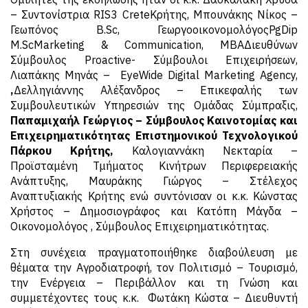
– Συντονίστρια RIS3 CreteΚρήτης, Μπουνάκης Νίκος –
Γεωπόνος B.Sc, ΓεωργοοικονομολόγοςPgDip
M.ScMarketing & Communication, MBAΔιευθύνων
Σύμβουλος Proactive- Σύμβουλοι Επιχειρήσεων,
Λιαπάκης Μηνάς – EyeWide Digital Marketing Agency,
,
Δελληγιάννης Αλέξανδρος – Επικεφαλής των
Συμβουλευτικών Υπηρεσιών της Ομάδας Σύμπραξις,
Παπαμιχαήλ Γεώργιος – Σύμβουλος Καινοτομίας και
Επιχειρηματικότητας Επιστημονικού Τεχνολογικού
Πάρκου Κρήτης,
Καλογιαννάκη Νεκταρία –
Προϊσταμένη Τμήματος Κινήτρων Περιφερειακής
Ανάπτυξης, Μαυράκης Γιώργος – Στέλεχος
Αναπτυξιακής Κρήτης ενώ συντόνισαν οι κ.κ. Κώνστας
Χρήστος – Δημοσιογράφος και Κατόπη Μάγδα –
Οικονομολόγος , Σύμβουλος Επιχειρηματικότητας.
Στη συνέχεια πραγματοποιήθηκε διαβούλευση με
θέματα την Αγροδιατροφή, τον Πολιτισμό – Τουρισμό,
την Ενέργεια – Περιβάλλον και τη Γνώση και
συμμετέχοντες τους κ.κ. Φωτάκη Κώστα – Διευθυντή