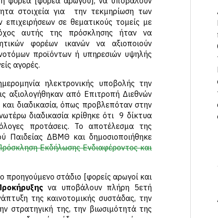
τή φορέα [φορέα αρωγού], να υποβάλουν
ητα στοιχεία για την τεκμηρίωση των
 επιχειρήσεων σε θεματικούς τομείς με
τόχος αυτής της πρόσκλησης ήταν να
νητικών φορέων ικανών να αξιοποιούν
ινοτόμων προϊόντων ή υπηρεσιών υψηλής
είς αγορές.
ημερομηνία ηλεκτρονικής υποβολής την
εις αξιολογήθηκαν από Επιτροπή Διεθνών
 και διαδικασία, όπως προβλεπόταν στην
ωτέρω διαδικασία κρίθηκε ότι 9 δίκτυα
ιόλογες προτάσεις. Το αποτέλεσμα της
ού Παιδείας ΔΒΜΘ και δημοσιοποιήθηκε
 Πρόσκληση Εκδήλωσης Ενδιαφέροντος και
ο προηγούμενο στάδιο [φορείς αρωγοί και
Προκήρυξης
να υποβάλουν πλήρη 5ετή
νάπτυξη της καινοτομικής συστάδας, την
ην στρατηγική της, την βιωσιμότητά της