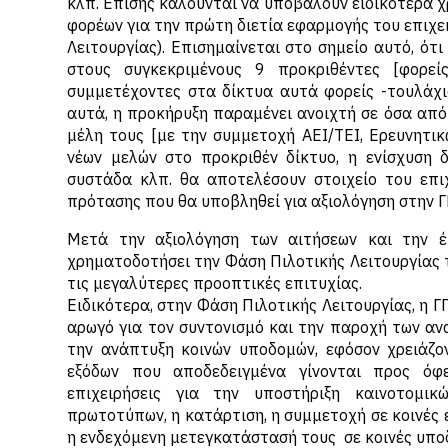
κλπ. Επίσης καλούνται να υποβάλουν ειδικότερα 
φορέων για την πρώτη διετία εφαρμογής του επιχε
Λειτουργίας). Επισημαίνεται στο σημείο αυτό, ό
στους συγκεκριμένους 9 προκριθέντες [φορεί
συμμετέχοντες στα δίκτυα αυτά φορείς -τουλάχ
αυτά, η προκήρυξη παραμένει ανοιχτή σε όσα από
μέλη τους [με την συμμετοχή ΑΕΙ/ΤΕΙ, Ερευνητικ
νέων μελών στο προκριθέν δίκτυο, η ενίσχυση 
συστάδα κλπ. θα αποτελέσουν στοιχείο του επιχ
πρότασης που θα υποβληθεί για αξιολόγηση στην Γ
Μετά την αξιολόγηση των αιτήσεων και την 
χρηματοδοτήσει την Φάση Πιλοτικής Λειτουργίας 
τις μεγαλύτερες προοπτικές επιτυχίας.
Ειδικότερα, στην Φάση Πιλοτικής Λειτουργίας, η 
αρωγό για τον συντονισμό και την παροχή των ανα
την ανάπτυξη κοινών υποδομών, εφόσον χρειάζο
εξόδων που αποδεδειγμένα γίνονται προς όφ
επιχειρήσεις για την υποστήριξη καινοτομι
πρωτοτύπων, η κατάρτιση, η συμμετοχή σε κοινές 
η ενδεχόμενη μετεγκατάστασή τους σε κοινές υπο