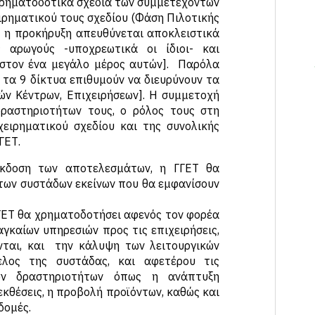
χρηματοδοτικά σχέδια των συμμετεχόντων
ιρηματικού τους σχεδίου (Φάση Πιλοτικής
τι η προκήρυξη απευθύνεται αποκλειστικά
ς αρωγούς -υποχρεωτικά οι ίδιοι- και
ιστον ένα μεγάλο μέρος αυτών]. Παρόλα
 τα 9 δίκτυα επιθυμούν να διευρύνουν τα
ών Κέντρων, Επιχειρήσεων]. Η συμμετοχή
δραστηριοτήτων τους, ο ρόλος τους στη
ειρηματικού σχεδίου και της συνολικής
ΓΕΤ.
έκδοση των αποτελεσμάτων, η ΓΓΕΤ θα
των συστάδων εκείνων που θα εμφανίσουν
ΓΓΕΤ θα χρηματοδοτήσει αφενός τον φορέα
γκαίων υπηρεσιών προς τις επιχειρήσεις,
νται, και την κάλυψη των λειτουργικών
ελος της συστάδας, και αφετέρου τις
κών δραστηριοτήτων όπως η ανάπτυξη
εκθέσεις, η προβολή προϊόντων, καθώς και
δομές.