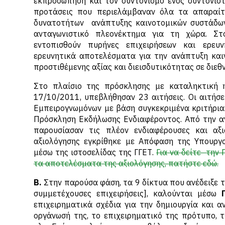
εκπροσώπηση και τον συντονισμό ενός συντονισ
προτάσεις που περιελάμβαναν όλα τα απαραίτ
δυνατοτήτων ανάπτυξης καινοτομικών συστάδων
ανταγωνιστικό πλεονέκτημα για τη χώρα. Σ
εντοπισθούν πυρήνες επιχειρήσεων και ερευ
ερευνητικά αποτελέσματα για την ανάπτυξη κα
προστιθέμενης αξίας και διεισδυτικότητας σε διεθν
Στο πλαίσιο της πρόσκλησης με καταληκτική 
17/10/2011, υπεβλήθησαν 23 αιτήσεις. Οι αιτήσ
Εμπειρογνωμόνων με βάση συγκεκριμένα κριτήρια
Πρόσκληση Εκδήλωσης Ενδιαφέροντος. Από την αν
παρουσίασαν τις πλέον ενδιαφέρουσες και αξ
αξιολόγησης εγκρίθηκε με Απόφαση της Υπουργ
μέσω της ιστοσελίδας της ΓΓΕΤ.
Για να δείτε την
τα αποτελέσματα της αξιολόγησης, πατήστε εδώ.
Β.
Στην παρούσα φάση, τα 9 δίκτυα που ανέδειξε τ
συμμετέχουσες επιχειρήσεις], καλούνται μέσω
επιχειρηματικά σχέδια για την δημιουργία και α
οργάνωσή της, το επιχειρηματικό της πρότυπο, τ