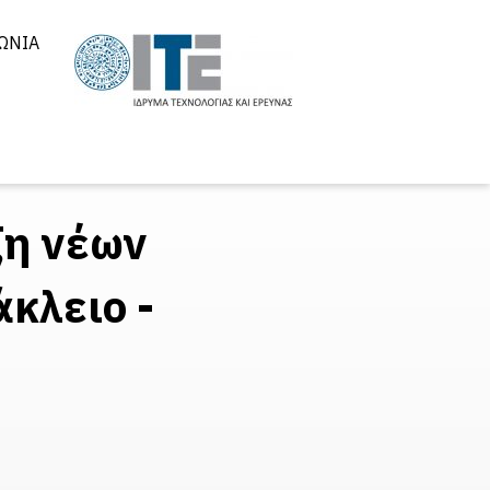
ΩΝΊΑ
ξη νέων
κλειο -