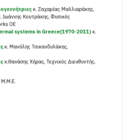
μογεννήτριες
κ. Ζαχαρίας Μαλλιαράκης,
κ. Ιωάννης Κουτράκης, Φυσικός
orks OE
thermal systems in Greece(1970-2011)
κ.
ας
κ. Μανόλης Τσικανδυλάκης,
ας
κ.Θανάσης Χήρας, Τεχνικός Διευθυντής,
 Μ.Μ.Ε.