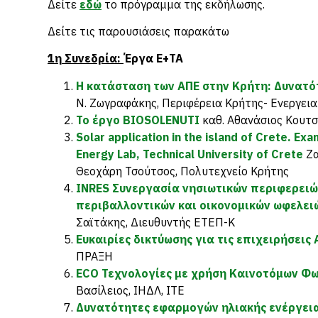
Δείτε
εδώ
το πρόγραμμα της εκδήλωσης.
Δείτε τις παρουσιάσεις παρακάτω
1η Συνεδρία:
Έργα Ε+ΤΑ
Η κατάσταση των ΑΠΕ στην Κρήτη: Δυνατό
Ν. Ζωγραφάκης, Περιφέρεια Κρήτης- Ενεργει
Το έργο BIOSOLENUTI
καθ. Αθανάσιος Κουτσ
Solar application in the island of Crete. E
Energy Lab, Technical University of Crete
Ζα
Θεοχάρη Τσούτσος, Πολυτεχνείο Κρήτης
INRES Συνεργασία νησιωτικών περιφερειώ
περιβαλλοντικών και οικονομικών ωφελειώ
Σαϊτάκης, Διευθυντής ΕΤΕΠ-Κ
Ευκαιρίες δικτύωσης για τις επιχειρήσεις
ΠΡΑΞΗ
ECO Τεχνολογίες με χρήση Καινοτόμων Φ
Βασίλειος, ΙΗΔΛ, ITE
Δυνατότητες εφαρμογών ηλιακής ενέργεια