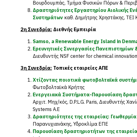
Βουρδουμπάς, Τμήμα Φυσικών Πόρων & Περιβ
Δραστηριότητες Εργαστηρίου Αιολικής Εν
Συστημάτων
καθ. Δημήτρης Χρηστάκης, ΤΕΙ 
2η Συνεδρία:
Διεθνής Εμπειρία
Samso, a Renewable Energy Island in Denm
Ερευνητικές Συνεργασίες Πανεπιστημίων 
Διευθυντής NSF center for chemical innovation
3η Συνεδρία:
Τοπικές εταιρείες ΑΠΕ
Χτίζοντας ποιοτικά φωτοβολταϊκά συστή
Φωτοβολταϊκά Κρήτης
Ενεργειακά Συστήματα-Παρουσίαση δραστ
Αρχιτ. Μηχ/κός, D.P.L.G. Paris, Διευθυντής Χ
Systems A.E
Δραστηριότητες της εταιρείας: Γεωθερμί
Παρανυχιανάκης, Υδροκλίμα ΕΠΕ
Παρουσίαση δραστηριοτήτων της εταιρεί