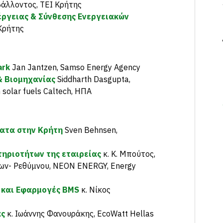
άλλοντος, ΤΕΙ Κρήτης
έργειας & Σύνθεσης Ενεργειακών
Κρήτης
ark
Jan Jantzen, Samso Energy Agency
& Βιομηχανίας
Siddharth Dasgupta,
 solar fuels Caltech, ΗΠΑ
ματα στην Κρήτη
Sven Behnsen,
ηριοτήτων της εταιρείας
κ. Κ. Μπούτος,
ανίων- Ρεθύμνου, NEON ENERGY, Energy
α και Εφαρμογές BMS
κ. Νίκος
ας
κ. Ιωάννης Φανουράκης, EcoWatt Hellas